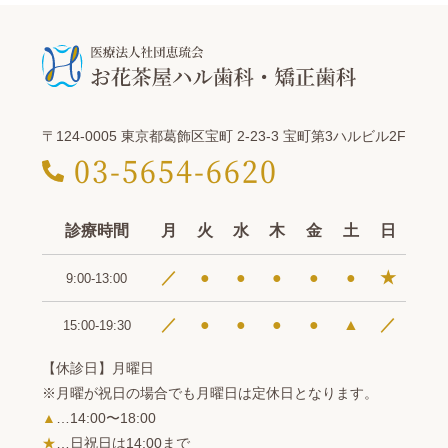
〒124-0005 東京都葛飾区宝町 2-23-3 宝町第3ハルビル2F
03-5654-6620
診療時間
月
火
水
木
金
土
日
／
●
●
●
●
●
★
9:00-13:00
／
●
●
●
●
▲
／
15:00-19:30
【休診日】月曜日
※月曜が祝日の場合でも月曜日は定休日となります。
▲
…14:00〜18:00
★
…日祝日は14:00まで